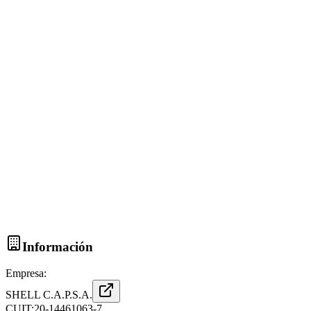
Información
Empresa:
SHELL C.A.P.S.A.
CUIT:
20-14461063-7