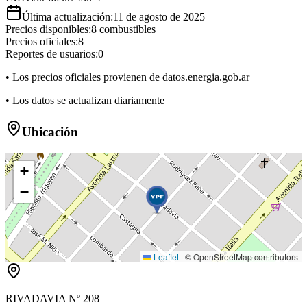
Última actualización:
11 de agosto de 2025
Precios disponibles:
8
combustibles
Precios oficiales:
8
Reportes de usuarios:
0
• Los precios oficiales provienen de datos.energia.gob.ar
• Los datos se actualizan diariamente
Ubicación
+
−
Leaflet
|
© OpenStreetMap contributors
RIVADAVIA Nº 208