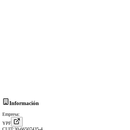
Información
Empresa:
YPF
CUIT:
30-66507435-4