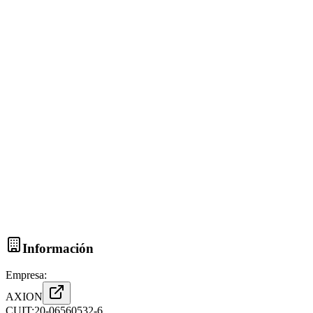
Información
Empresa:
AXION
CUIT:
20-06560532-6