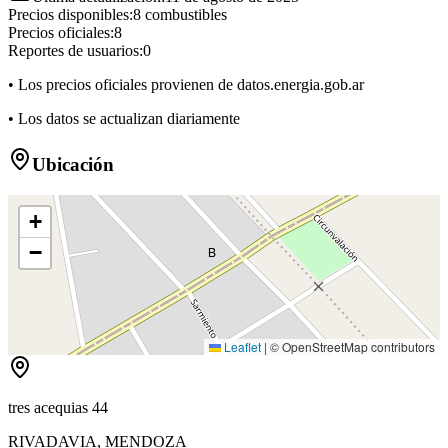
Precios disponibles:
8
combustibles
Precios oficiales:
8
Reportes de usuarios:
0
• Los precios oficiales provienen de datos.energia.gob.ar
• Los datos se actualizan diariamente
Ubicación
+
−
B
Leaflet
|
© OpenStreetMap contributors
tres acequias 44
RIVADAVIA
,
MENDOZA