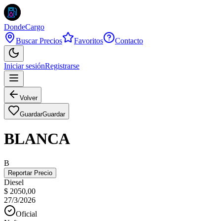
DondeCargo
Buscar Precios
Favoritos
Contacto
Iniciar sesión
Registrarse
Volver
Guardar
Guardar
BLANCA
B
Reportar Precio
Diesel
$ 2050,00
27/3/2026
Oficial