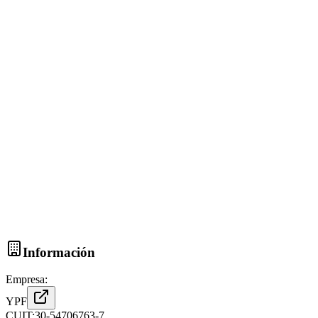
Información
Empresa:
YPF
CUIT:
30-54706763-7