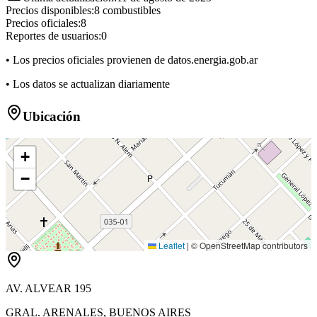
Precios disponibles:
8
combustibles
Precios oficiales:
8
Reportes de usuarios:
0
• Los precios oficiales provienen de datos.energia.gob.ar
• Los datos se actualizan diariamente
Ubicación
+
−
P
Leaflet
|
© OpenStreetMap contributors
AV. ALVEAR 195
GRAL. ARENALES
,
BUENOS AIRES