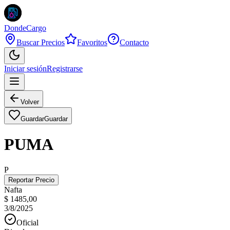
DondeCargo
Buscar Precios
Favoritos
Contacto
Iniciar sesión
Registrarse
Volver
Guardar
Guardar
PUMA
P
Reportar Precio
Nafta
$ 1485,00
3/8/2025
Oficial