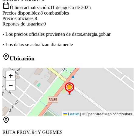
Última actualización:
11 de agosto de 2025
Precios disponibles:
8
combustibles
Precios oficiales:
8
Reportes de usuarios:
0
• Los precios oficiales provienen de datos.energia.gob.ar
• Los datos se actualizan diariamente
Ubicación
+
−
Leaflet
|
© OpenStreetMap contributors
RUTA PROV. 94 Y GÜEMES