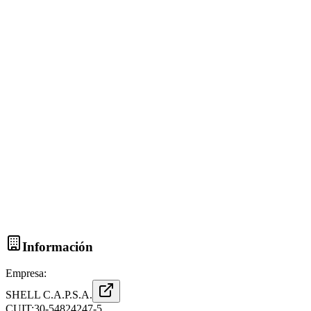
Información
Empresa:
SHELL C.A.P.S.A.
CUIT:
30-54824247-5