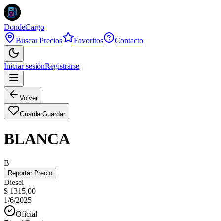
DondeCargo
Buscar Precios
Favoritos
Contacto
Iniciar sesión
Registrarse
Volver
Guardar
Guardar
BLANCA
B
Reportar Precio
Diesel
$ 1315,00
1/6/2025
Oficial