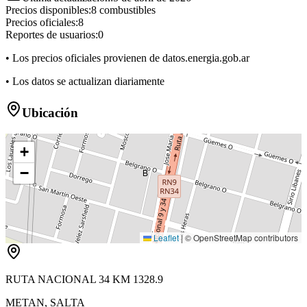
Precios disponibles:
8
combustibles
Precios oficiales:
8
Reportes de usuarios:
0
• Los precios oficiales provienen de datos.energia.gob.ar
• Los datos se actualizan diariamente
Ubicación
+
−
B
Leaflet
|
© OpenStreetMap contributors
RUTA NACIONAL 34 KM 1328.9
METAN
,
SALTA