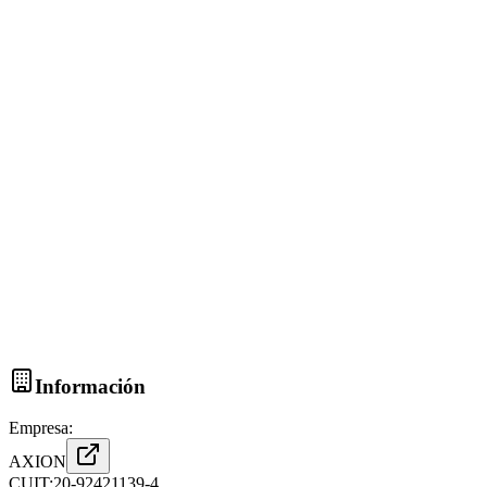
Información
Empresa:
AXION
CUIT:
20-92421139-4