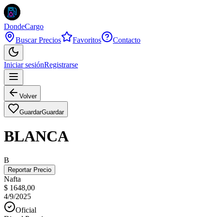
DondeCargo
Buscar Precios
Favoritos
Contacto
Iniciar sesión
Registrarse
Volver
Guardar
Guardar
BLANCA
B
Reportar Precio
Nafta
$ 1648,00
4/9/2025
Oficial