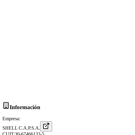
Información
Empresa:
SHELL C.A.P.S.A.
CUIT:
30-67466133-5