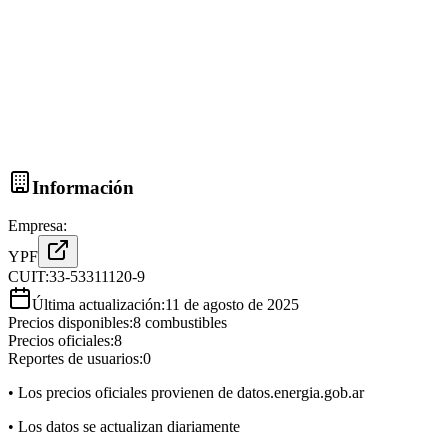
Información
Empresa:
YPF
CUIT:
33-53311120-9
Última actualización:
11 de agosto de 2025
Precios disponibles:
8
combustibles
Precios oficiales:
8
Reportes de usuarios:
0
• Los precios oficiales provienen de datos.energia.gob.ar
• Los datos se actualizan diariamente