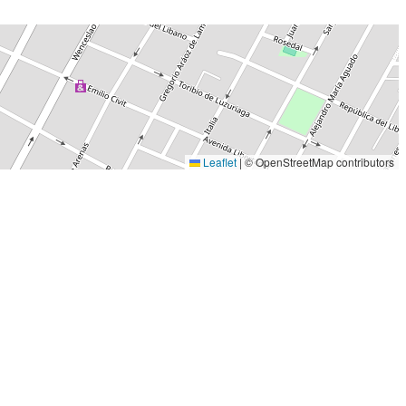
Leaflet
|
© OpenStreetMap contributors