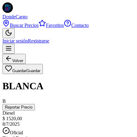
DondeCargo
Buscar Precios
Favoritos
Contacto
Iniciar sesión
Registrarse
Volver
Guardar
Guardar
BLANCA
B
Reportar Precio
Diesel
$ 1520,00
8/7/2025
Oficial