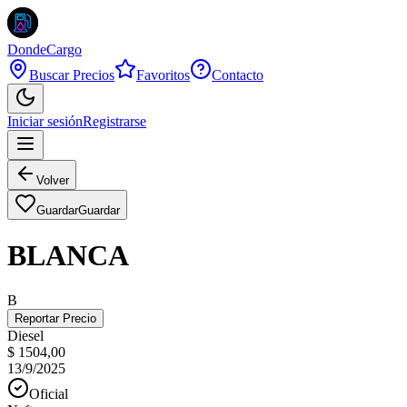
DondeCargo
Buscar Precios
Favoritos
Contacto
Iniciar sesión
Registrarse
Volver
Guardar
Guardar
BLANCA
B
Reportar Precio
Diesel
$ 1504,00
13/9/2025
Oficial