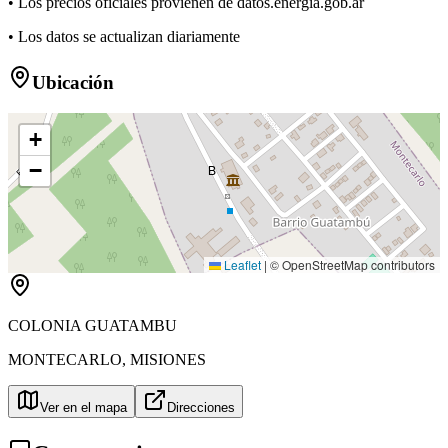
• Los precios oficiales provienen de datos.energia.gob.ar
• Los datos se actualizan diariamente
Ubicación
+
−
B
Leaflet
|
© OpenStreetMap contributors
COLONIA GUATAMBU
MONTECARLO
,
MISIONES
Ver en el mapa
Direcciones