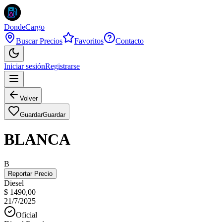
DondeCargo
Buscar Precios
Favoritos
Contacto
Iniciar sesión
Registrarse
Volver
Guardar
Guardar
BLANCA
B
Reportar Precio
Diesel
$ 1490,00
21/7/2025
Oficial