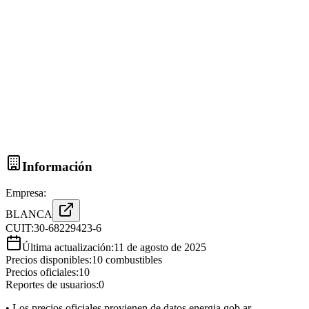
Información
Empresa:
BLANCA
CUIT:
30-68229423-6
Última actualización:
11 de agosto de 2025
Precios disponibles:
10
combustibles
Precios oficiales:
10
Reportes de usuarios:
0
• Los precios oficiales provienen de datos.energia.gob.ar