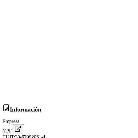
Información
Empresa:
YPF
CUIT:
30-67992061-4