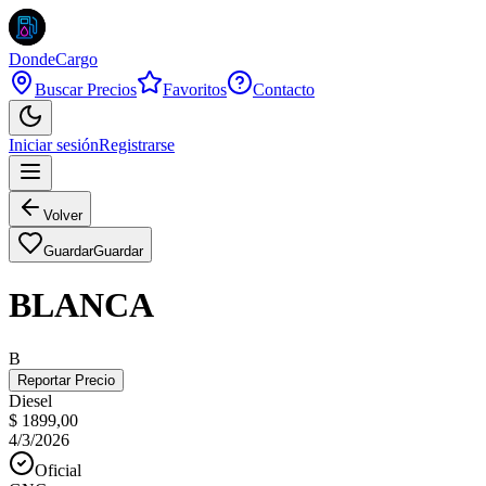
DondeCargo
Buscar Precios
Favoritos
Contacto
Iniciar sesión
Registrarse
Volver
Guardar
Guardar
BLANCA
B
Reportar Precio
Diesel
$ 1899,00
4/3/2026
Oficial