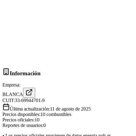
Información
Empresa:
BLANCA
CUIT:
33-69944701-9
Última actualización:
11 de agosto de 2025
Precios disponibles:
10
combustibles
Precios oficiales:
10
Reportes de usuarios:
0
• Los precios oficiales provienen de datos.energia.gob.ar