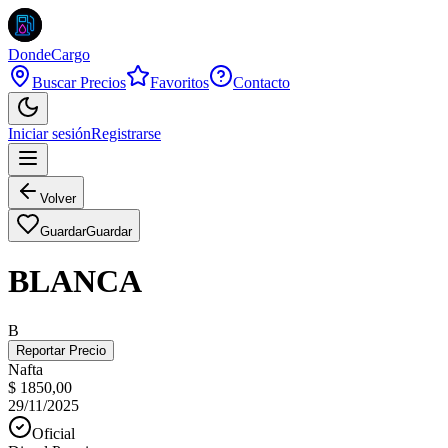
DondeCargo
Buscar Precios
Favoritos
Contacto
Iniciar sesión
Registrarse
Volver
Guardar
Guardar
BLANCA
B
Reportar Precio
Nafta
$ 1850,00
29/11/2025
Oficial