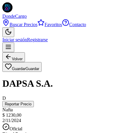
DondeCargo
Buscar Precios
Favoritos
Contacto
Iniciar sesión
Registrarse
Volver
Guardar
Guardar
DAPSA S.A.
D
Reportar Precio
Nafta
$ 1230,00
2/11/2024
Oficial