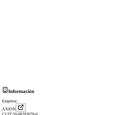
Información
Empresa:
AXION
CUIT:
20-08293079-6