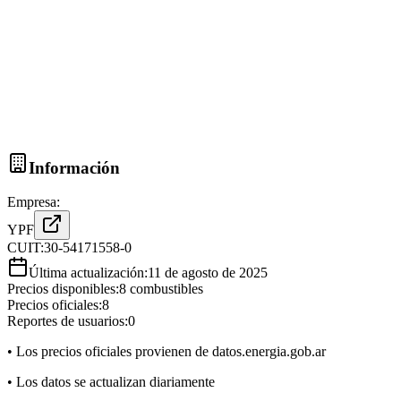
Información
Empresa:
YPF
CUIT:
30-54171558-0
Última actualización:
11 de agosto de 2025
Precios disponibles:
8
combustibles
Precios oficiales:
8
Reportes de usuarios:
0
• Los precios oficiales provienen de datos.energia.gob.ar
• Los datos se actualizan diariamente