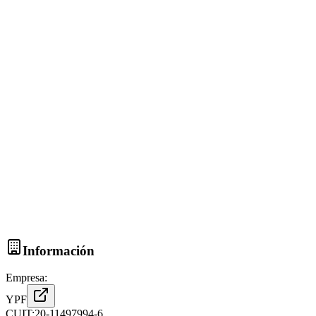
Información
Empresa:
YPF
CUIT:
20-11497994-6