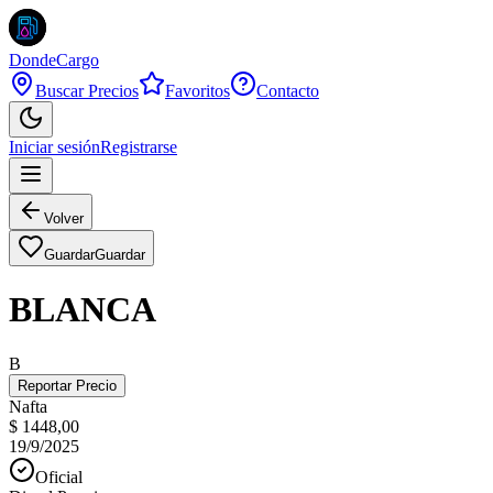
DondeCargo
Buscar Precios
Favoritos
Contacto
Iniciar sesión
Registrarse
Volver
Guardar
Guardar
BLANCA
B
Reportar Precio
Nafta
$ 1448,00
19/9/2025
Oficial