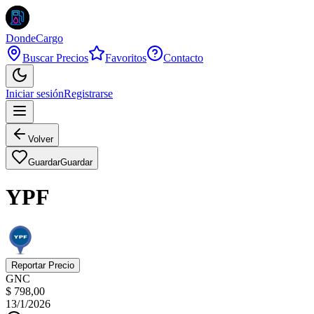
DondeCargo
Buscar Precios
Favoritos
Contacto
Iniciar sesión
Registrarse
Volver
Guardar
Guardar
YPF
Reportar Precio
GNC
$ 798,00
13/1/2026