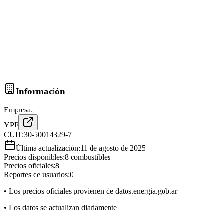
Información
Empresa:
YPF
CUIT:
30-50014329-7
Última actualización:
11 de agosto de 2025
Precios disponibles:
8
combustibles
Precios oficiales:
8
Reportes de usuarios:
0
• Los precios oficiales provienen de datos.energia.gob.ar
• Los datos se actualizan diariamente