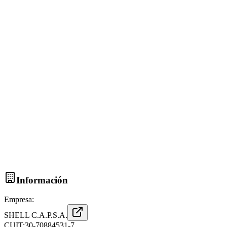
Información
Empresa:
SHELL C.A.P.S.A.
CUIT:
30-70884531-7