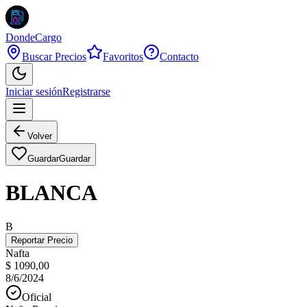
DondeCargo
Buscar Precios
Favoritos
Contacto
Iniciar sesión
Registrarse
Volver
Guardar
Guardar
BLANCA
B
Reportar Precio
Nafta
$ 1090,00
8/6/2024
Oficial