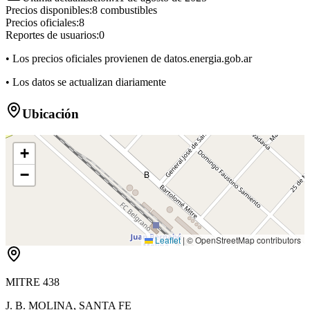
Precios disponibles:
8
combustibles
Precios oficiales:
8
Reportes de usuarios:
0
• Los precios oficiales provienen de datos.energia.gob.ar
• Los datos se actualizan diariamente
Ubicación
+
−
B
Leaflet
|
© OpenStreetMap contributors
MITRE 438
J. B. MOLINA
,
SANTA FE