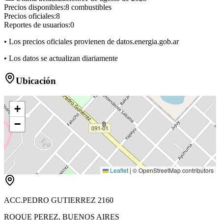
Precios disponibles:
8
combustibles
Precios oficiales:
8
Reportes de usuarios:
0
• Los precios oficiales provienen de datos.energia.gob.ar
• Los datos se actualizan diariamente
Ubicación
+
−
B
Leaflet
|
© OpenStreetMap contributors
ACC.PEDRO GUTIERREZ 2160
ROQUE PEREZ
,
BUENOS AIRES