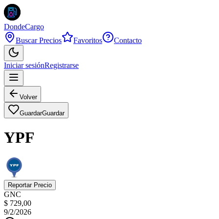
DondeCargo
Buscar Precios
Favoritos
Contacto
Iniciar sesión
Registrarse
Volver
Guardar
Guardar
YPF
Reportar Precio
GNC
$ 729,00
9/2/2026