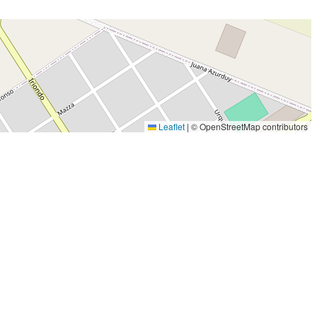
Leaflet
|
© OpenStreetMap contributors