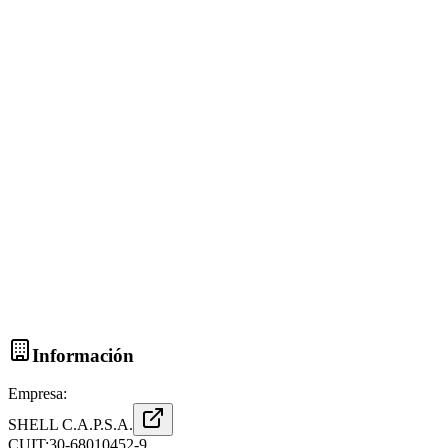
Información
Empresa:
SHELL C.A.P.S.A.
CUIT:
30-68010452-9