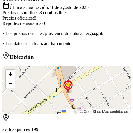
Última actualización:
11 de agosto de 2025
Precios disponibles:
8
combustibles
Precios oficiales:
8
Reportes de usuarios:
0
• Los precios oficiales provienen de datos.energia.gob.ar
• Los datos se actualizan diariamente
Ubicación
+
−
Leaflet
|
© OpenStreetMap contributors
av. los quilmes 199