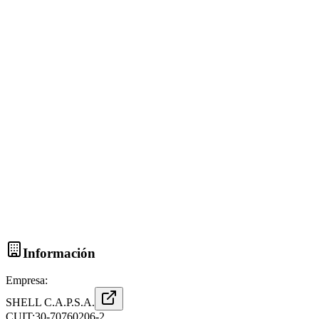
Información
Empresa:
SHELL C.A.P.S.A.
CUIT:
30-70760206-2