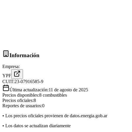
Información
Empresa:
YPF
CUIT:
23-07916585-9
Última actualización:
11 de agosto de 2025
Precios disponibles:
8
combustibles
Precios oficiales:
8
Reportes de usuarios:
0
• Los precios oficiales provienen de datos.energia.gob.ar
• Los datos se actualizan diariamente