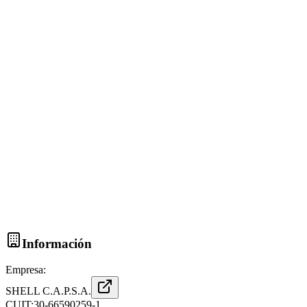
Información
Empresa:
SHELL C.A.P.S.A.
CUIT:
30-66590259-1