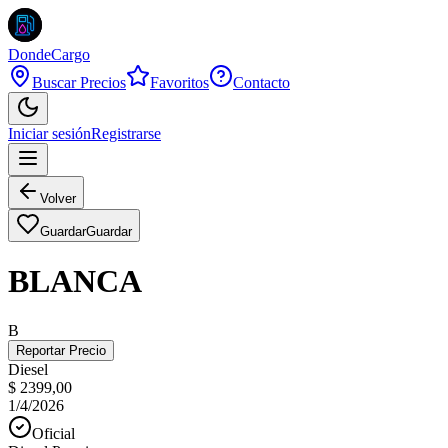
DondeCargo
Buscar Precios
Favoritos
Contacto
Iniciar sesión
Registrarse
Volver
Guardar
Guardar
BLANCA
B
Reportar Precio
Diesel
$ 2399,00
1/4/2026
Oficial