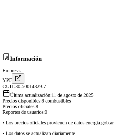
Información
Empresa:
YPF
CUIT:
30-50014329-7
Última actualización:
11 de agosto de 2025
Precios disponibles:
8
combustibles
Precios oficiales:
8
Reportes de usuarios:
0
• Los precios oficiales provienen de datos.energia.gob.ar
• Los datos se actualizan diariamente