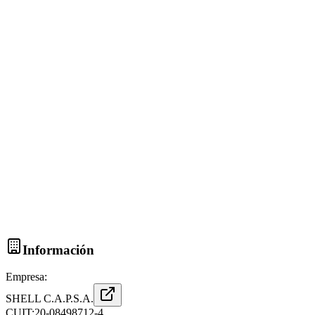
Información
Empresa:
SHELL C.A.P.S.A.
CUIT:
20-08498712-4