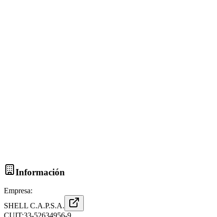
Información
Empresa:
SHELL C.A.P.S.A.
CUIT:
33-52634956-9