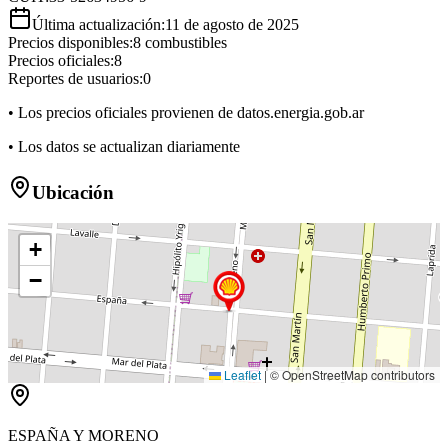
Última actualización:
11 de agosto de 2025
Precios disponibles:
8
combustibles
Precios oficiales:
8
Reportes de usuarios:
0
• Los precios oficiales provienen de datos.energia.gob.ar
• Los datos se actualizan diariamente
Ubicación
+
−
Leaflet
|
© OpenStreetMap contributors
ESPAÑA Y MORENO