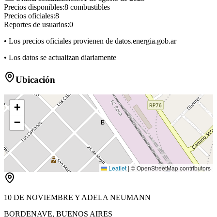
Precios disponibles:
8
combustibles
Precios oficiales:
8
Reportes de usuarios:
0
• Los precios oficiales provienen de datos.energia.gob.ar
• Los datos se actualizan diariamente
Ubicación
+
−
B
Leaflet
|
© OpenStreetMap contributors
10 DE NOVIEMBRE Y ADELA NEUMANN
BORDENAVE
,
BUENOS AIRES