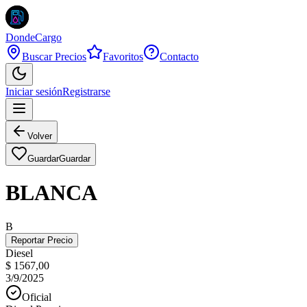
DondeCargo
Buscar Precios
Favoritos
Contacto
Iniciar sesión
Registrarse
Volver
Guardar
Guardar
BLANCA
B
Reportar Precio
Diesel
$ 1567,00
3/9/2025
Oficial