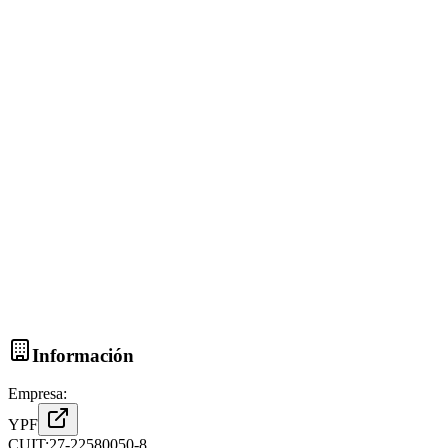
Información
Empresa:
YPF
CUIT:
27-22580050-8