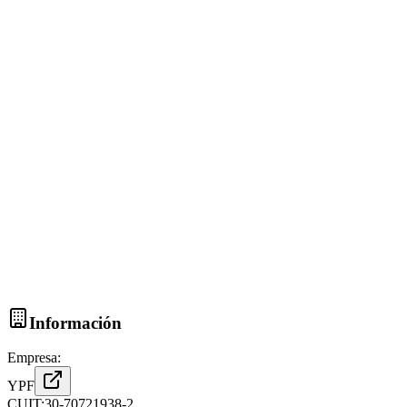
Información
Empresa:
YPF
CUIT:
30-70721938-2