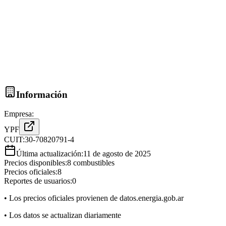
Información
Empresa:
YPF
CUIT:
30-70820791-4
Última actualización:
11 de agosto de 2025
Precios disponibles:
8
combustibles
Precios oficiales:
8
Reportes de usuarios:
0
• Los precios oficiales provienen de datos.energia.gob.ar
• Los datos se actualizan diariamente