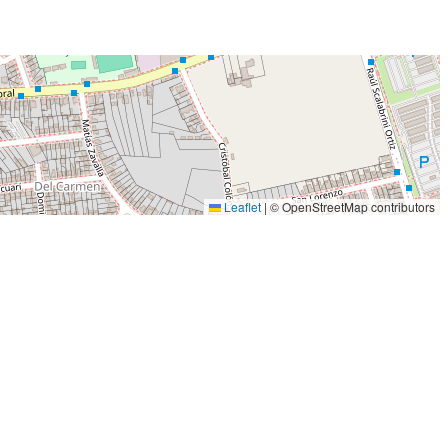
Leaflet
|
© OpenStreetMap contributors