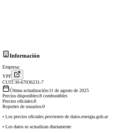
Información
Empresa:
YPF
CUIT:
30-67036231-7
Última actualización:
11 de agosto de 2025
Precios disponibles:
8
combustibles
Precios oficiales:
8
Reportes de usuarios:
0
• Los precios oficiales provienen de datos.energia.gob.ar
• Los datos se actualizan diariamente