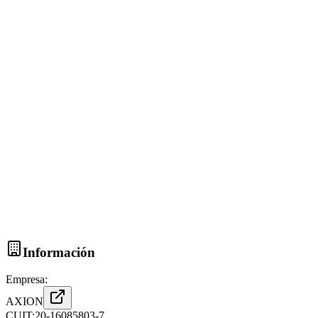
Información
Empresa:
AXION
CUIT:
20-16085803-7