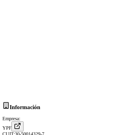
Información
Empresa:
YPF
CUIT:
30-50014329-7