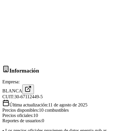
Información
Empresa:
BLANCA
CUIT:
30-67112449-5
Última actualización:
11 de agosto de 2025
Precios disponibles:
10
combustibles
Precios oficiales:
10
Reportes de usuarios:
0
• Los precios oficiales provienen de datos.energia.gob.ar