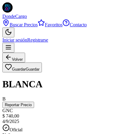
DondeCargo
Buscar Precios
Favoritos
Contacto
Iniciar sesión
Registrarse
Volver
Guardar
Guardar
BLANCA
B
Reportar Precio
GNC
$ 740,00
4/9/2025
Oficial