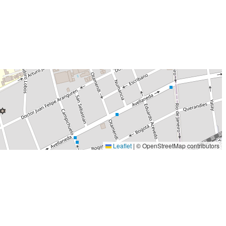
Leaflet
|
© OpenStreetMap contributors