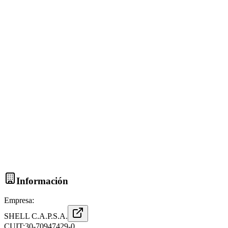
Información
Empresa:
SHELL C.A.P.S.A.
CUIT:
30-70947429-0