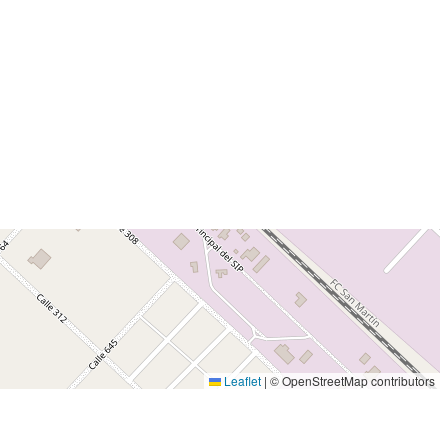
Leaflet
|
© OpenStreetMap contributors