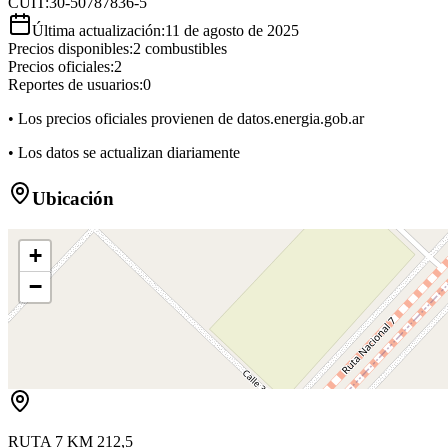
CUIT:
30-50787836-5
Última actualización:
11 de agosto de 2025
Precios disponibles:
2
combustibles
Precios oficiales:
2
Reportes de usuarios:
0
• Los precios oficiales provienen de datos.energia.gob.ar
• Los datos se actualizan diariamente
Ubicación
+
−
RUTA 7 KM 212,5