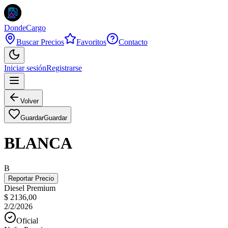
DondeCargo
Buscar Precios
Favoritos
Contacto
Iniciar sesión
Registrarse
Volver
Guardar
Guardar
BLANCA
B
Reportar Precio
Diesel Premium
$ 2136,00
2/2/2026
Oficial